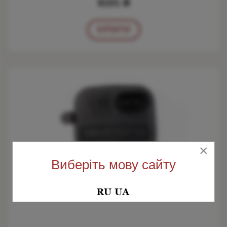
8101 ₴
×
Виберіть мову сайту