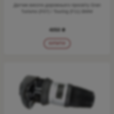
Датчик висоти дорожнього просвіту Gran
Turismo (F07) / Touring (F11) BMW
4050 ₴