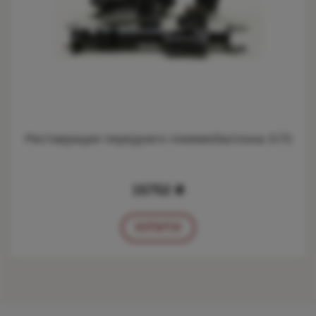
Реставрация переднего пневмобаллона G70
15752 ₴