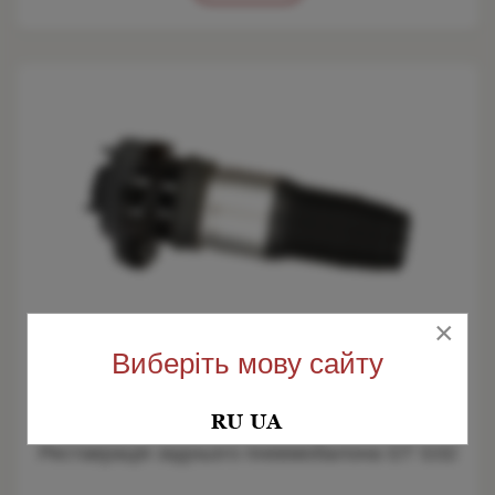
×
Виберіть мову сайту
Реставрація заднього пневмобалона GT G32