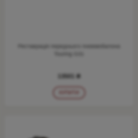
Реставрація переднього пневмобалона
Touring G31
13501 ₴