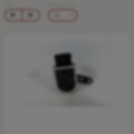
Вид:
Виводити по:
12