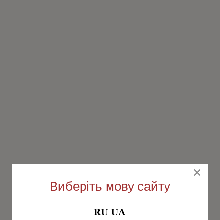
×
Виберіть мову сайту