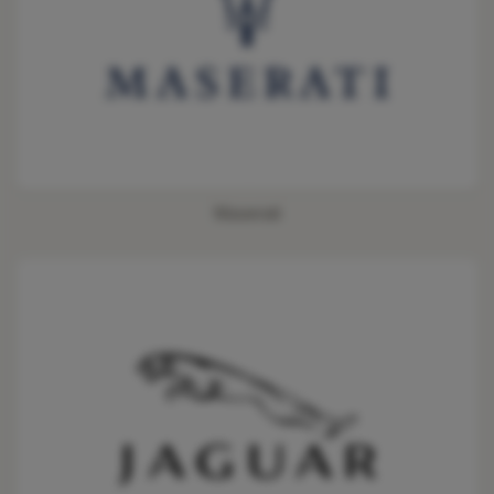
Maserati