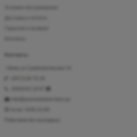
Условия обслуживания
Доставка и оплата
Гарантия и возврат
Контакты
Контакты
г.Киев ул.Срибнокольская 14
(067)139-76-26
(066)443-18-87
info@pnevmobalon.kiev.ua
пн-вс / 9:00-21:00
Работаем без выходных