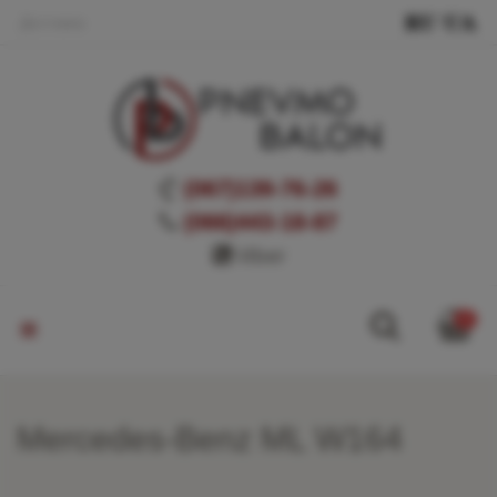
Доставка
(067)139-76-26
(066)443-18-87
Viber
0
Mercedes-Benz ML W164