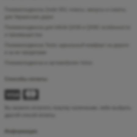
Пневмоподвеска Zeekr 001: плюсы, минусы и советы
для Украинских дорог
Пневмоподвеска для Infiniti QX56 и QX80: особенности
и преимущества
Пневмоподвеска Tesla: идеальный комфорт на дороге
и за ее пределами
Пневмоподвеска в автомобилях Volvo
Способы оплаты
Вы можете оплатить покупку наличными, либо выбрать
другой способ оплаты.
Информация