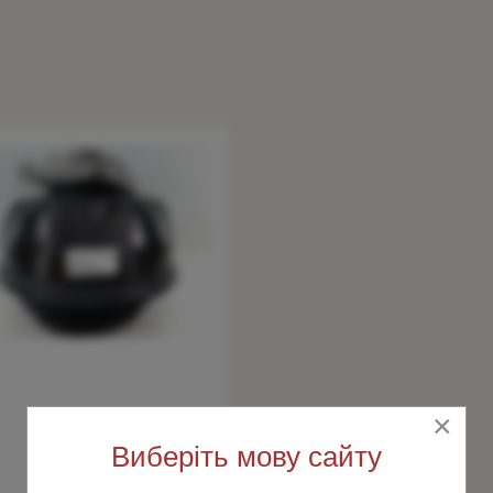
×
Виберіть мову сайту