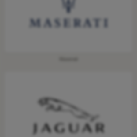
Maserati