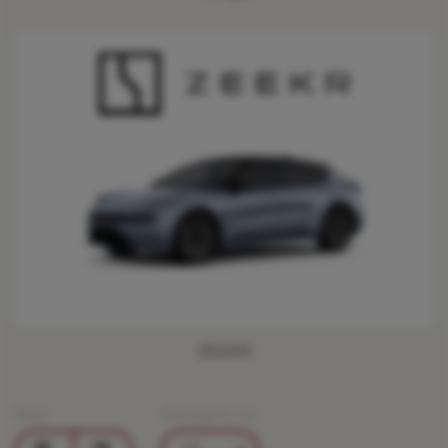
ZEEKR
Вид:
Виводити по: