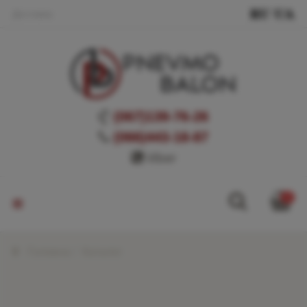
Доставка
(067)139-76-26
(066)443-18-87
Viber
0
Головна
Каталог