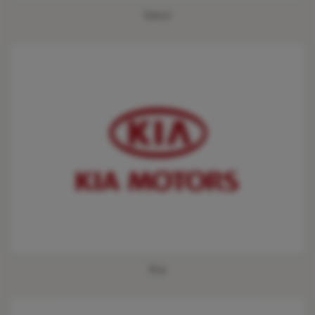
Iveco
Kia