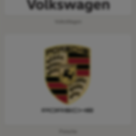
VolksWagen
Porsche