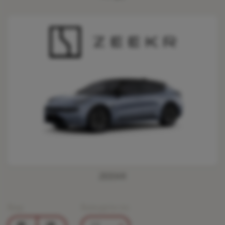
ZEEKR
Вид:
Виводити по: