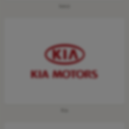
Iveco
Kia