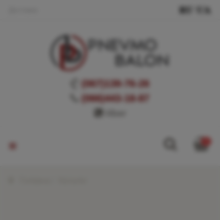
Доставка
(067)139-76-26
(066)443-18-87
Viber
0
Головна
Каталог