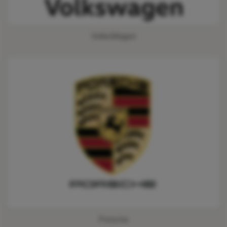
VolksWagen
Porsche