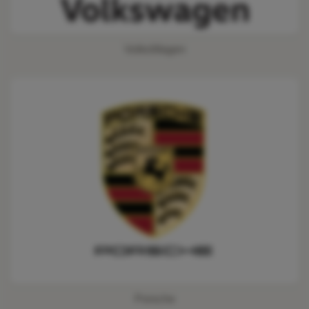
VolksWagen
Porsche