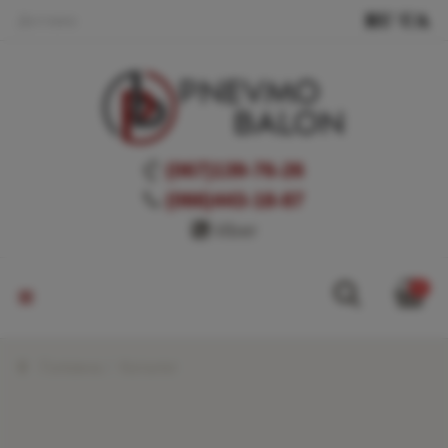
Доставка
(067)139-76-26
(066)443-18-87
Viber
0
Головна
Каталог