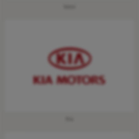
Iveco
Kia