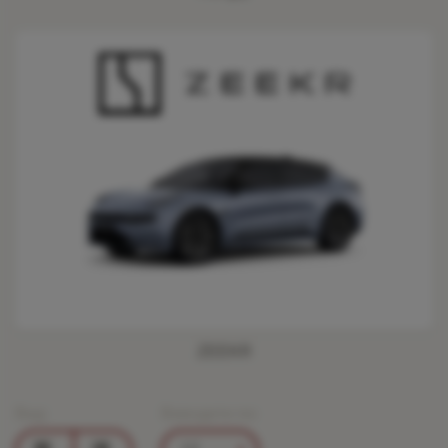
ZEEKR
Вид:
Виводити по: